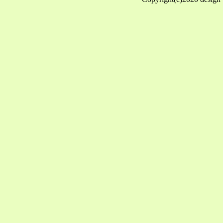
佈
類
日
期:
台南平價美食是少數擁有吃到
飽選擇的店家
近幾年台南觀光人潮越來越多，這份
台南平價美食
不
容錯過，台南大上海香酥雞重點是強調現點現做，全
店鹹口味的披薩共有16種，而甜心口味的則為3種，每
份披蕯最多還能拼成三種口味，其它餐點都有至少兩
種以上的口味供選擇，相當豐富。
發
分
2023-05-27
台南平價美食
佈
類
日