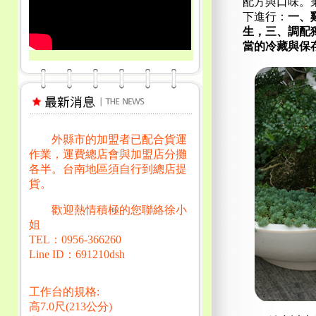
讓雞肉吃的也健康。獨家配方口味讓人吃過思念，讓
客人能各取所需，相當貼心，多汁清爽解油膩，再淋
上辣椒醬和醬油膏，大拇指直接豎起來。
發
分
2023-09-12
台南平價美食
佈
類
日
期:
台南平價小吃以多種辛香料醃
漬入味，讓你體驗最佳的口感
這幾趟
台南
旅遊都在台南中西區覓食吃
平價小吃
，台
南大上海香酥雞講究鮮嫩多汁，建議挑選肉質易熟且
口感軟嫩的肉雞為佳，高溫炸制殺菌消毒，兩分鐘以
上的170攝氏度高溫炸制，殺菌消毒，多種味道選擇，